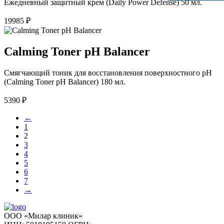
Ежедневный защитный крем (Daily Power Defense) 50 мл.
19985
₽
Calming Toner pH Balancer
Смягчающий тоник для восстановления поверхностного pH
(Calming Toner pH Balancer) 180 мл.
5390
₽
←
1
2
3
4
5
6
7
→
ООО «Милар клиник»