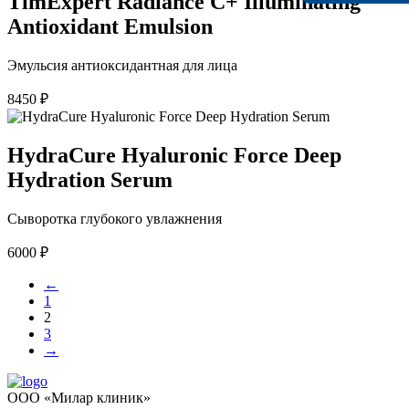
TimExpert Radiance C+ Illuminating
Antioxidant Emulsion
Эмульсия антиоксидантная для лица
8450
₽
HydraCure Hyaluronic Force Deep
Hydration Serum
Сыворотка глубокого увлажнения
6000
₽
←
1
2
3
→
ООО «Милар клиник»