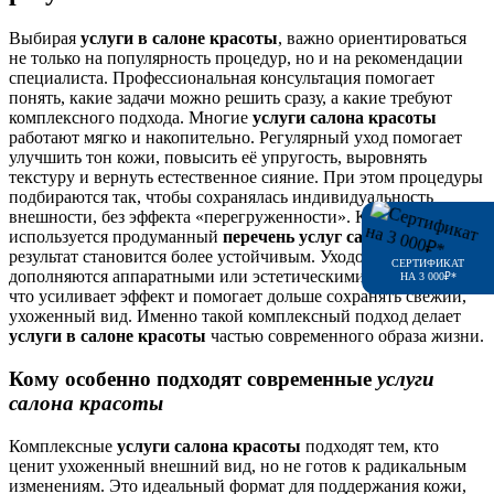
Выбирая
услуги в салоне красоты
, важно ориентироваться
не только на популярность процедур, но и на рекомендации
специалиста. Профессиональная консультация помогает
понять, какие задачи можно решить сразу, а какие требуют
комплексного подхода.
Многие
услуги салона красоты
работают мягко и накопительно. Регулярный уход помогает
улучшить тон кожи, повысить её упругость, выровнять
текстуру и вернуть естественное сияние. При этом процедуры
подбираются так, чтобы сохранялась индивидуальность
внешности, без эффекта «перегруженности».
Когда
используется продуманный
перечень услуг салона красоты
,
результат становится более устойчивым. Уходовые процедуры
СЕРТИФИКАТ
дополняются аппаратными или эстетическими методиками,
НА 3 000₽*
что усиливает эффект и помогает дольше сохранять свежий,
ухоженный вид. Именно такой комплексный подход делает
услуги в салоне красоты
частью современного образа жизни.
Кому особенно подходят современные
услуги
салона красоты
Комплексные
услуги салона красоты
подходят тем, кто
ценит ухоженный внешний вид, но не готов к радикальным
изменениям. Это идеальный формат для поддержания кожи,