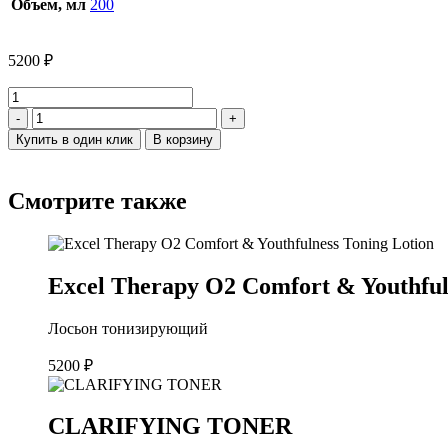
Объем, мл
200
5200
₽
Количество
товара
-
+
Excel
Купить в один клик
В корзину
Therapy
O2
Comfort
Смотрите также
&
Youthfulness
Toning
Lotion
Excel Therapy O2 Comfort & Youthful
Лосьон тонизирующий
5200
₽
CLARIFYING TONER