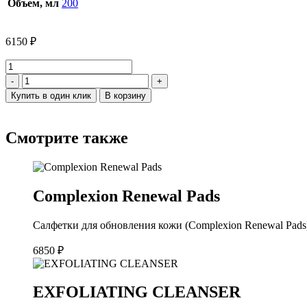
Объем, мл
200
6150
₽
Количество
товара
-
+
Hydrating
Купить в один клик
В корзину
Cleanser
Смотрите также
Complexion Renewal Pads
Салфетки для обновления кожи (Complexion Renewal Pads)
6850
₽
EXFOLIATING CLEANSER