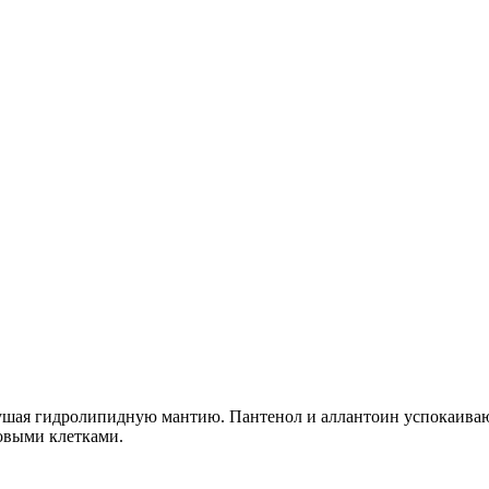
рушая гидролипидную мантию. Пантенол и аллантоин успокаиваю
овыми клетками.