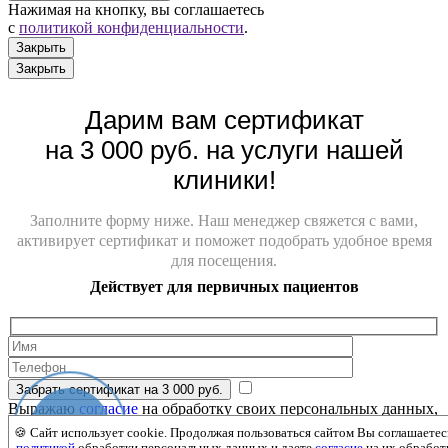
Нажимая на кнопку, вы соглашаетесь
с
политикой конфиденциальности
.
Закрыть
Закрыть
Дарим вам сертификат
на 3 000 руб. на услуги нашей
клиники!
Заполните форму ниже. Наш менеджер свяжется с вами,
активирует сертификат и поможет подобрать удобное время
для посещения.
Действует для первичных пациентов
Забрать сертификат на 3 000 руб.
Выражаю
согласие
на обработку своих персональных данных,
Онлайн-
ознакомиться с
Политикой в отношении персональных
🍪 Сайт использует cookie. Продолжая пользоваться сайтом Вы соглашаетес
запись
данных.