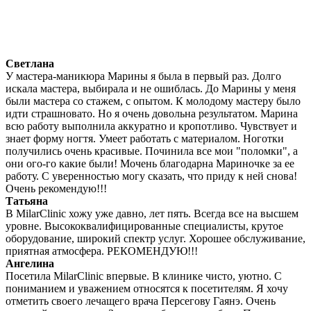
Светлана
У мастера-маникюра Марины я была в первый раз. Долго
искала мастера, выбирала и не ошиблась. До Марины у меня
были мастера со стажем, с опытом. К молодому мастеру было
идти страшновато. Но я очень довольна результатом. Марина
всю работу выполнила аккуратно и кропотливо. Чувствует и
знает форму ногтя. Умеет работать с материалом. Ноготки
получились очень красивые. Починила все мои "поломки", а
они ого-го какие были! Мочень благодарна Мариночке за ее
работу. С уверенностью могу сказать, что приду к ней снова!
Очень рекомендую!!!
Татьяна
В MilarClinic хожу уже давно, лет пять. Всегда все на высшем
уровне. Высококвалифицированные специалисты, крутое
оборудование, широкий спектр услуг. Хорошее обслуживание,
приятная атмосфера. РЕКОМЕНДУЮ!!!
Ангелина
Посетила MilarClinic впервые. В клинике чисто, уютно. С
пониманием и уважением относятся к посетителям. Я хочу
отметить своего лечащего врача Персегову Гаянэ. Очень