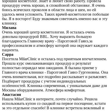
хороший косметолог. Знает и любит свою работу. Провела
процедуру очень хорошо, в спокойоной обстановке. Я очень
боюсь всяческих проколов в области лица и шеи, но ей
удалось меня успокоить. Таких врачей-косметологов побольше
бы. Я в восторге! Буду знакомым советовать именно вас и эту
клинику.
Милана
Очень хороший центр косметологии. Я осталась очень
довольна процедурой BBL. Хочу выразить большую
благодарность Главному врачу - Парсеговой Гаянэ,за
профессионализм и атмосферу которой она окружает каждого
пациента.
Сарра
Посетила MilarClinic и осталась под приятным впечатлением.
Прошла курс омолаживающих процедур и результат
полностью оправдал мои ожидания. Я былана приеме у
Главного врача клиники - Парсеговой Гаянэ Гургеновны. Она
очень внимательная, все подробно рассказывает и разъясняет.
Подбирает процедуры с учетом индивидуальных
особенностей. Клиника современная, с уникальным даже для
Москвы оборудованием. Атмосфера комфортная.
Анастасия
Нашла MilarClinic в интернете, почти случайно. Решила
использовать купон со скидкой на первое посещение, кстати
за это отдельное спасибо! В клинике встретила вежливый и