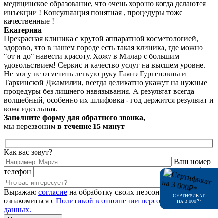
медицинское образование, что очень хорошо когда делаются
инъекции !
Консультация понятная , процедуры тоже
качественные !
Екатерина
Прекрасная клиника с крутой аппаратной косметологией,
здорово, что в нашем городе есть такая клиника, где можно
"от и до" навести красоту. Хожу в Милар с большим
удовольствием! Сервис и качество услуг на высшем уровне.
Не могу не отметить легкую руку Гаянэ Гургеновны и
Таркинской Джамилии, всегда деликатно укажут на нужные
процедуры без лишнего навязывания. А результат всегда
волшебный, особенно их шлифовка - год держится результат и
кожа идеальная.
Заполните форму для обратного звонка,
мы перезвоним
в течение 15 минут
Как вас зовут?
Ваш номер
телефон
Выражаю
согласие
на обработку своих персональных данных,
СЕРТИФИКАТ
ознакомиться с
Политикой в отношении персональных
НА 3 000₽*
данных.