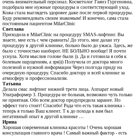
очень внимательный персонал. Косметолог Гаянэ Гургеновна,
подобрала мне нужные процедуры и соответствующий уход.
Кожа стала выглядеть здоровее даже после первой процедуры.
Буду рекомендовать своим знакомым! И конечно, сама стала
постоянным пациентом MilarClinic
Светлана
Приходила в MilarClinic на процедуру SMAS-лифтинг. Вы
знаете, мне есть с чем сравнить! До этого, мне далаи эту
процедуру в другой клинике, больно было до ужаса. Здесь, же
было с точностью наоборот. НЕ БОЛЬНО вообще! Я почти
уснула. Хотя мыслив голове были )). Да и готовила я себя к
болевым ощущениям, а зря))) Получила от доктора много
полезной и нужной информации Через полгода приду на
очередную процедуру. Спасибо доктору и всей клинике за
атмосферу и профессионализм.
Татьяна
Делала смас лифтинг нижней трети лица. Аппарат новый
Ультраформер 3. Процедура не больная, возможно чуть только
не приятная. Обо всем доктор предупредила заранее. Но
эффект того стоит! Спасибо! Рада что есть такая клиника -
теперь я только Ваш клиент. Т к до похода к вам был
негативный опыт в другой клинике …
Ирина
Хорошая современная клиника красоты !
Очень хорошая
консультация главного врача !
Самый важный фактор - есть