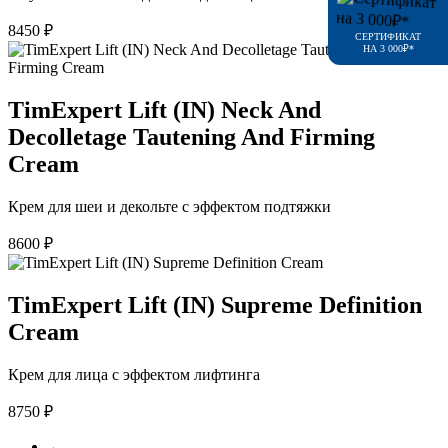
8450
₽
СЕРТИФИКАТ
НА 3 000₽*
TimExpert Lift (IN) Neck And
Decolletage Tautening And Firming
Cream
Крем для шеи и декольте с эффектом подтяжки
8600
₽
TimExpert Lift (IN) Supreme Definition
Cream
Крем для лица с эффектом лифтинга
8750
₽
←