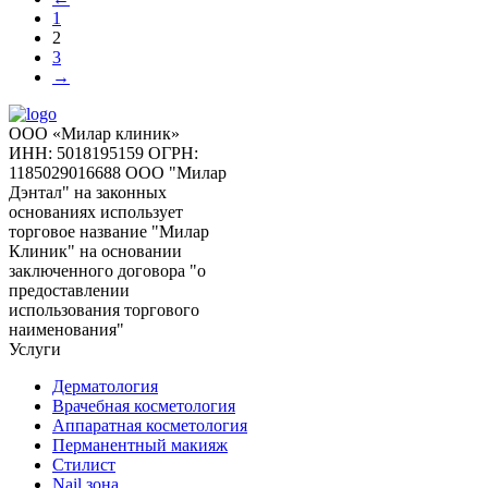
1
2
3
→
ООО «Милар клиник»
ИНН: 5018195159
ОГРН:
1185029016688
ООО "Милар
Дэнтал" на законных
основаниях использует
торговое название "Милар
Клиник" на основании
заключенного договора "о
предоставлении
использования торгового
наименования"
Услуги
Дерматология
Врачебная косметология
Аппаратная косметология
Перманентный макияж
Стилист
Nail зона