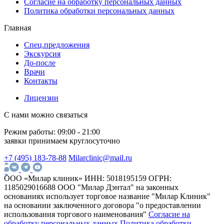
Согласие на обработку персональных данных
Лечение кариеса Мытищи у опытных
Политика обработки персональных данных
стоматологов
Главная
Качественное лечение кариеса в Мытищах возможно только
Спец.предложения
при обращении к специалистам с большим практическим
Экскурсия
опытом. Врач должен правильно определить стадию
До-после
заболевания и подобрать оптимальный способ
Врачи
восстановления зуба.
Контакты
Профессиональное лечение кариеса зубов проводится с
Лицензии
учетом индивидуальных особенностей пациента. Это
особенно важно, если поражение глубокое и требуется более
С нами можно связаться
сложное лечение кариеса зубов .
Режим работы:
09:00 - 21:00
Специалисты используют современные анестетики, поэтому
заявки принимаем круглосуточно
кариес лечить можно без боли и стресса. Точная диагностика
позволяет выполнить лечение от кариеса максимально
+7 (495) 183-78-88
Milarclinic@mail.ru
аккуратно и сохранить здоровые ткани зуба.
ООО «Милар клиник»
ИНН: 5018195159
ОГРН:
Пациенты выбирают профессиональное лечение кариеса в
1185029016688
ООО "Милар Дэнтал" на законных
Мытищах, так как оно сочетает опыт врачей, современное
основаниях использует торговое название "Милар Клиник"
оборудование и качественные материалы.
на основании заключенного договора "о предоставлении
использования торгового наименования"
Согласие на
Регулярное посещение стоматолога и своевременное лечение
обработку персональных данных
Политика обработки