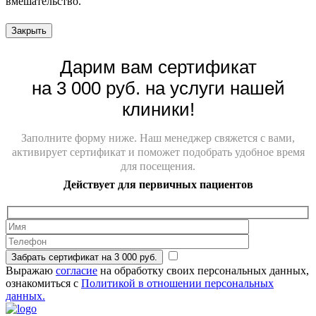
вмешательство.
Современное лечение кариеса в Мытищах проводится с
Закрыть
использованием безопасных материалов и точной
диагностики. Благодаря опыту специалистов и применению
Дарим вам сертификат
современных технологий, лечить кариес можно без боли и
дискомфорта. Врач оценивает глубину поражения, подбирает
на 3 000 руб. на услуги нашей
метод восстановления и проводит аккуратное удаление
поврежденных тканей.
клиники!
Профессиональное лечение кариеса зубов включает не только
установку пломбы, но и полную обработку пораженной
Заполните форму ниже. Наш менеджер свяжется с вами,
области, чтобы исключить повторное развитие заболевания.
активирует сертификат и поможет подобрать удобное время
Именно поэтому важно проходить лечение от кариеса у
для посещения.
специалистов с большим практическим опытом.
Действует для первичных пациентов
Регулярные осмотры и своевременное лечение кариеса зубов
помогают сохранить здоровую улыбки и избежать серьезных
стоматологических проблем.
Лечение кариеса зубов с
Забрать сертификат на 3 000 руб.
Выражаю
согласие
на обработку своих персональных данных,
использованием современных
ознакомиться с
Политикой в отношении персональных
технологий
данных.