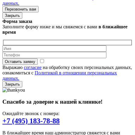
данных.
Профилактика играет важную роль в сохранении здоровья
зубов. Однако если заболевание уже появилось, необходимо
Закрыть
своевременное лечение от кариеса, чтобы предотвратить
Форма заказа
осложнения.
Заполните форму ниже и мы свяжемся с вами
в ближайшее
время
Современное лечение кариеса зубов проводится быстро и
безопасно, благодаря чему пациент не испытывает
дискомфорта. Опыт врача позволяет лечить кариес даже при
сложных поражениях.
Оставить заявку
Регулярные осмотры помогают вовремя обнаружить проблему
Выражаю
согласие
на обработку своих персональных данных,
и провести лечение кариеса зубов без серьезного
ознакомиться с
Политикой в отношении персональных
вмешательства. Именно поэтому рекомендуется проходить
данных.
профилактический осмотр не реже двух раз в год.
Закрыть
Профессиональное лечение кариеса в Мытищах — это
надежный способ сохранить здоровье зубов и красивую
улыбку.
Спасибо за доверие к нашей клинике!
Ожидайте звонок с номера:
+7 (495) 183-78-88
В ближайшее время наш администратор свяжется с вами