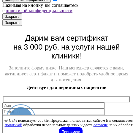
Нажимая на кнопку, вы соглашаетесь
с
политикой конфиденциальности
.
Закрыть
Закрыть
Дарим вам сертификат
на 3 000 руб. на услуги нашей
клиники!
Заполните форму ниже. Наш менеджер свяжется с вами,
активирует сертификат и поможет подобрать удобное время
для посещения.
Действует для первичных пациентов
Онлайн-
Забрать сертификат на 3 000 руб.
🍪 Сайт использует cookie. Продолжая пользоваться сайтом Вы соглашаетес
запись
Выражаю
согласие
на обработку своих персональных данных,
политикой
обработки персональных данных и даете
согласие
на их обработ
ознакомиться с
Политикой в отношении персональных
Принимаю