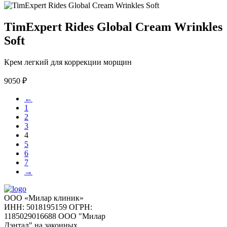
TimExpert Rides Global Cream Wrinkles
Soft
Крем легкий для коррекции морщин
9050
₽
←
1
2
3
4
5
6
7
→
ООО «Милар клиник»
ИНН: 5018195159
ОГРН:
1185029016688
ООО "Милар
Дэнтал" на законных